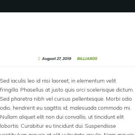
August 27, 2019
BILLIARDS
Sed iaculis leo id nisi laoreet, in elementum velit
fringilla. Phasellus at justo quis orci scelerisque dictum.
Sed pharetra nibh vel cursus pellentesque. Morbi odio
odio, hendrerit eu sagittis id, malesuada commodo mi.
Nullam aliquet elit non dui convallis, ut tincidunt elit
lobortis. Curabitur eu tincidunt dui. Suspendisse
vestibulum mauris at elit vulputate iaculis. Nam mauris