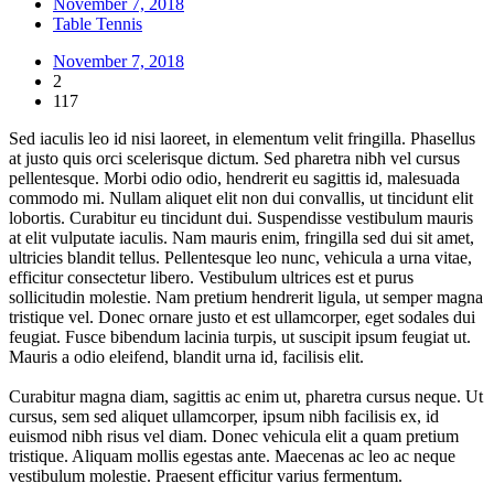
November 7, 2018
Table Tennis
November 7, 2018
2
117
Sed iaculis leo id nisi laoreet, in elementum velit fringilla. Phasellus
at justo quis orci scelerisque dictum. Sed pharetra nibh vel cursus
pellentesque. Morbi odio odio, hendrerit eu sagittis id, malesuada
commodo mi. Nullam aliquet elit non dui convallis, ut tincidunt elit
lobortis. Curabitur eu tincidunt dui. Suspendisse vestibulum mauris
at elit vulputate iaculis. Nam mauris enim, fringilla sed dui sit amet,
ultricies blandit tellus. Pellentesque leo nunc, vehicula a urna vitae,
efficitur consectetur libero. Vestibulum ultrices est et purus
sollicitudin molestie. Nam pretium hendrerit ligula, ut semper magna
tristique vel. Donec ornare justo et est ullamcorper, eget sodales dui
feugiat. Fusce bibendum lacinia turpis, ut suscipit ipsum feugiat ut.
Mauris a odio eleifend, blandit urna id, facilisis elit.
Curabitur magna diam, sagittis ac enim ut, pharetra cursus neque. Ut
cursus, sem sed aliquet ullamcorper, ipsum nibh facilisis ex, id
euismod nibh risus vel diam. Donec vehicula elit a quam pretium
tristique. Aliquam mollis egestas ante. Maecenas ac leo ac neque
vestibulum molestie. Praesent efficitur varius fermentum.