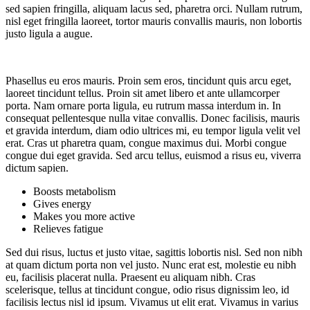
sed sapien fringilla, aliquam lacus sed, pharetra orci. Nullam rutrum,
nisl eget fringilla laoreet, tortor mauris convallis mauris, non lobortis
justo ligula a augue.
Phasellus eu eros mauris. Proin sem eros, tincidunt quis arcu eget,
laoreet tincidunt tellus. Proin sit amet libero et ante ullamcorper
porta. Nam ornare porta ligula, eu rutrum massa interdum in. In
consequat pellentesque nulla vitae convallis. Donec facilisis, mauris
et gravida interdum, diam odio ultrices mi, eu tempor ligula velit vel
erat. Cras ut pharetra quam, congue maximus dui. Morbi congue
congue dui eget gravida. Sed arcu tellus, euismod a risus eu, viverra
dictum sapien.
Boosts metabolism
Gives energy
Makes you more active
Relieves fatigue
Sed dui risus, luctus et justo vitae, sagittis lobortis nisl. Sed non nibh
at quam dictum porta non vel justo. Nunc erat est, molestie eu nibh
eu, facilisis placerat nulla. Praesent eu aliquam nibh. Cras
scelerisque, tellus at tincidunt congue, odio risus dignissim leo, id
facilisis lectus nisl id ipsum. Vivamus ut elit erat. Vivamus in varius