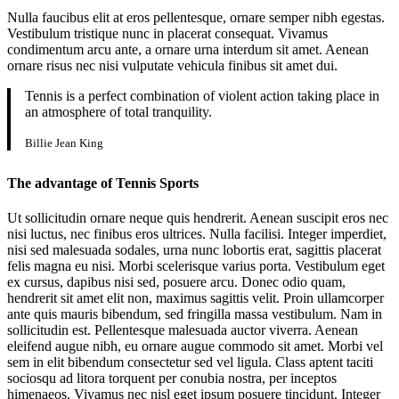
Nulla faucibus elit at eros pellentesque, ornare semper nibh egestas.
Vestibulum tristique nunc in placerat consequat. Vivamus
condimentum arcu ante, a ornare urna interdum sit amet. Aenean
ornare risus nec nisi vulputate vehicula finibus sit amet dui.
Tennis is a perfect combination of violent action taking place in
an atmosphere of total tranquility.
Billie Jean King
The advantage of Tennis Sports
Ut sollicitudin ornare neque quis hendrerit. Aenean suscipit eros nec
nisi luctus, nec finibus eros ultrices. Nulla facilisi. Integer imperdiet,
nisi sed malesuada sodales, urna nunc lobortis erat, sagittis placerat
felis magna eu nisi. Morbi scelerisque varius porta. Vestibulum eget
ex cursus, dapibus nisi sed, posuere arcu. Donec odio quam,
hendrerit sit amet elit non, maximus sagittis velit. Proin ullamcorper
ante quis mauris bibendum, sed fringilla massa vestibulum. Nam in
sollicitudin est. Pellentesque malesuada auctor viverra. Aenean
eleifend augue nibh, eu ornare augue commodo sit amet. Morbi vel
sem in elit bibendum consectetur sed vel ligula. Class aptent taciti
sociosqu ad litora torquent per conubia nostra, per inceptos
himenaeos. Vivamus nec nisl eget ipsum posuere tincidunt. Integer