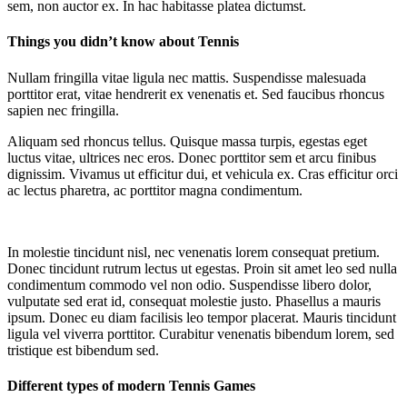
sem, non auctor ex. In hac habitasse platea dictumst.
Things you didn’t know about Tennis
Nullam fringilla vitae ligula nec mattis. Suspendisse malesuada
porttitor erat, vitae hendrerit ex venenatis et. Sed faucibus rhoncus
sapien nec fringilla.
Aliquam sed rhoncus tellus. Quisque massa turpis, egestas eget
luctus vitae, ultrices nec eros. Donec porttitor sem et arcu finibus
dignissim. Vivamus ut efficitur dui, et vehicula ex. Cras efficitur orci
ac lectus pharetra, ac porttitor magna condimentum.
In molestie tincidunt nisl, nec venenatis lorem consequat pretium.
Donec tincidunt rutrum lectus ut egestas. Proin sit amet leo sed nulla
condimentum commodo vel non odio. Suspendisse libero dolor,
vulputate sed erat id, consequat molestie justo. Phasellus a mauris
ipsum. Donec eu diam facilisis leo tempor placerat. Mauris tincidunt
ligula vel viverra porttitor. Curabitur venenatis bibendum lorem, sed
tristique est bibendum sed.
Different types of modern Tennis Games